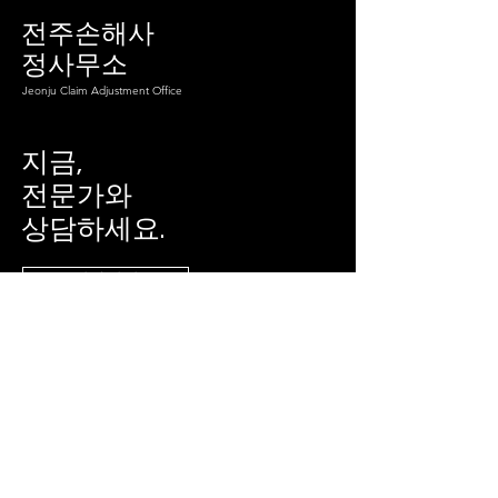
전주손해사
정사무소
Jeonju Claim Adjustment Office
지금,
전문가와
​상담하세요.
전화연결
Info
T.
063-271-9190