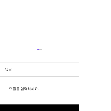
댓글
댓글을 입력하세요.
고지의무 (계약 전 알릴의
장해보상을 이해
무), 통지의무 (계약 후 알릴
움이 되는 사례
의무)