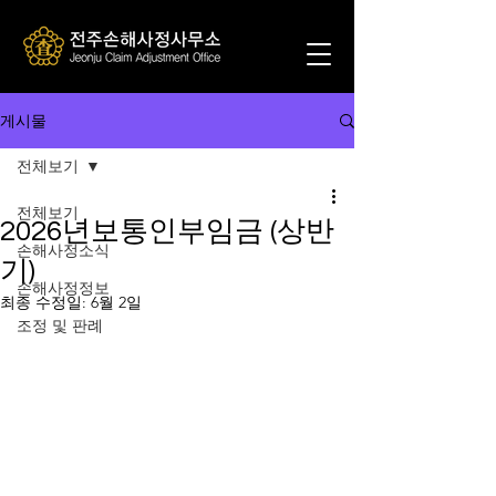
게시물
전체보기
전체보기
2026년보통인부임금 (상반
손해사정소식
기)
손해사정정보
최종 수정일:
6월 2일
조정 및 판례